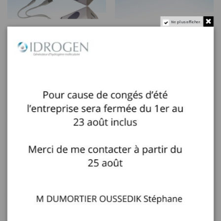
Ne plus afficher.
Chargeur et câble USB Double
Bouchon bouteille 0.5 et 0.7 l
port pour vos appareils
ondes de formes










30,00 €
4,90 €
Rupture de stock