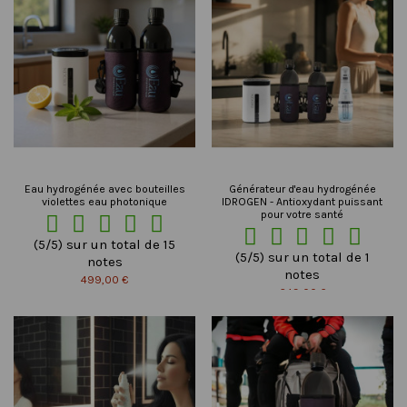
Eau hydrogénée avec bouteilles
Générateur d'eau hydrogénée
violettes eau photonique
IDROGEN - Antioxydant puissant
pour votre santé










(5/5) sur un total de 15
(5/5) sur un total de 1
notes
notes
499,00 €
649,00 €