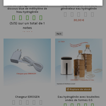
Test de l'hydrogène moléculaire
Adaptateurs pour IDROGEN,
dissous blue de méthylène de
générateur eau hydrogénée
l'eau hydrogénée










30,00 €
(5/5) sur un total de 1
notes
49,00 €
Pack
Rupture de stock
Chargeur IDROGEN
Eau hydrogénée avec bouteilles
ondes de formes 0.5









