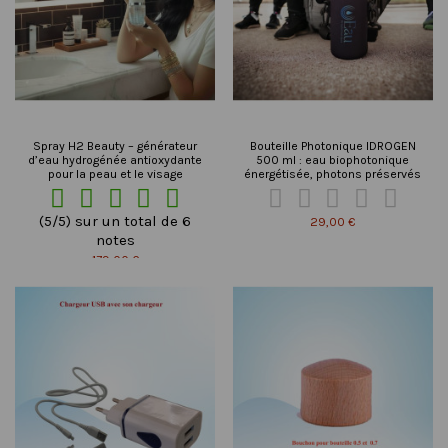
Spray H2 Beauty – générateur
Bouteille Photonique IDROGEN
d’eau hydrogénée antioxydante
500 ml : eau biophotonique
pour la peau et le visage
énergétisée, photons préservés










(5/5) sur un total de 6
29,00 €
notes
179,00 €