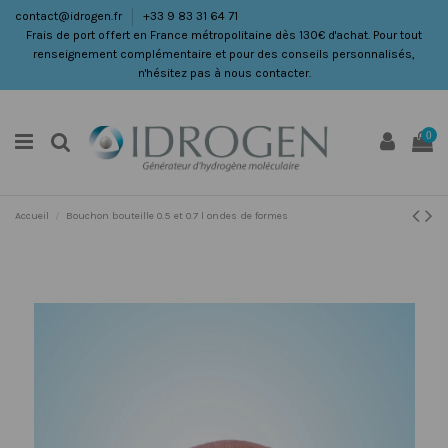
contact@idrogen.fr
+33 9 83 31 64 71
Frais de port offert en France métropolitaine dès 130€ d'achat. Pour tout
renseignement complémentaire et pour des conseils personnalisés,
n'hésitez pas à nous contacter.
0
Accueil
Bouchon bouteille 0.5 et 0.7 l ondes de formes