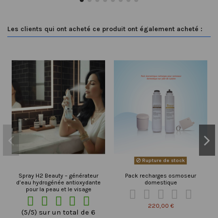
Les clients qui ont acheté ce produit ont également acheté :
Rupture de stock
Spray H2 Beauty – générateur
Pack recharges osmoseur
d’eau hydrogénée antioxydante
domestique
pour la peau et le visage










220,00 €
(5/5) sur un total de 6