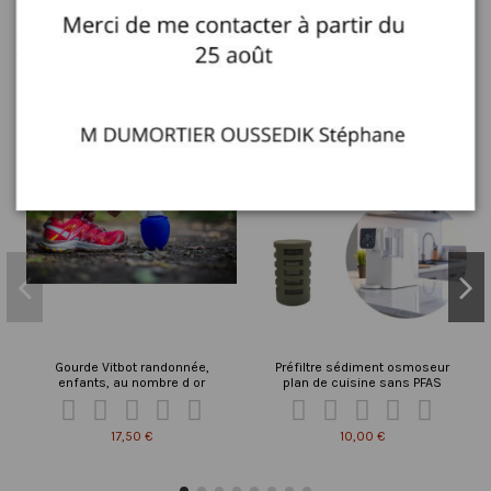
16 autres produits dans la même catégorie :
Promo !
Gourde Vitbot randonnée,
Préfiltre sédiment osmoseur
enfants, au nombre d or
plan de cuisine sans PFAS










17,50 €
10,00 €