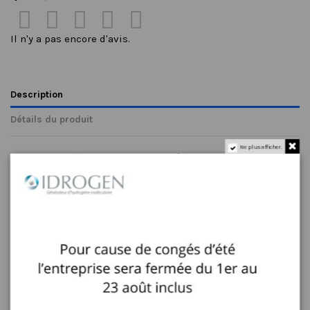





Il n'y a pas encore d'avis.
Description
Détails du produit
Ne plus afficher.
Bonnes nouvelles pour ceux qui possèdent une bouteille et
bonnes nouvelles pour l'environnement ! Les pièces
manquantes, fissurées ou cassées de la bouteille peuvent être
achetées à postériori.
Parce que nous nous efforçons de fabriquer nos bouteilles pour
qu'elles soient réellement 100 % respectueuses de
l'environnement, nous vous fournissons des pièces de rechange.
Ceci garantira une longue durée de vie à votre bouteille sans
imposer un impact supplémentaire sur l'environnement. Au
nom de la Planète Terre.