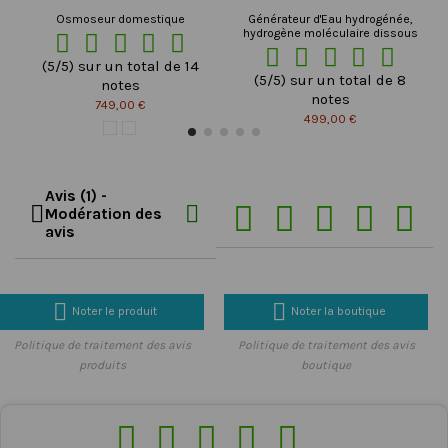
Osmoseur domestique
Générateur d'Eau hydrogénée,
hydrogène moléculaire dissous










(5/5) sur un total de 14
(5/5) sur un total de 8
notes
notes
749,00 €
499,00 €
Avis (1) -







Modération des
avis


Noter le produit
Noter la boutique
Politique de traitement des avis
Politique de traitement des avis
produits
boutique




