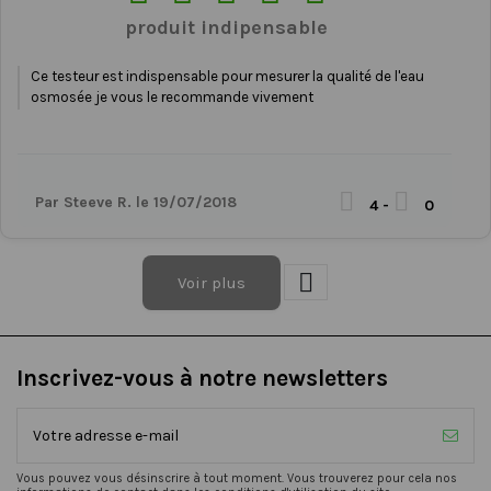
produit indipensable
Ce testeur est indispensable pour mesurer la qualité de l'eau
osmosée je vous le recommande vivement


Par Steeve R. le 19/07/2018
4
-
0

Voir plus
Inscrivez-vous à notre newsletters
Vous pouvez vous désinscrire à tout moment. Vous trouverez pour cela nos