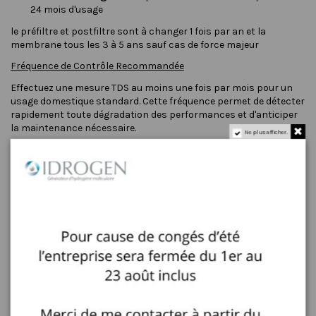
24 mois d'usage
le préfiltre et postfiltre sont à changer 1 fois par an et la
membrane tous les 3 à 5 ans sauf cas de force majeur
Fréquence de Contrôle Recommandée
Effectuez une mesure TDS au moins une fois par mois pour un
usage domestique standard. Cette fréquence permet de détecter
rapidement toute dégradation des performances et d'anticiper
la maintenance nécessaire.
Ne plus afficher.
Caractéristiques Techniques du Testeur TDS
Spécifications de Mesure
Plage de mesure
: 0 à 9999 PPM
Précision
: ±2% de la valeur affichée
Unités
: PPM (mg/l) et température en °C
Alimentation
: Batterie incluse (non installée)
Autonomie
: Environ 1000 mesures
Extinction automatique
: 10 minutes d'inactivité
Utilisation et Limites
Le testeur TDS fonctionne parfaitement avec tous les
osmoseurs domestiques et industriels. Attention cependant :