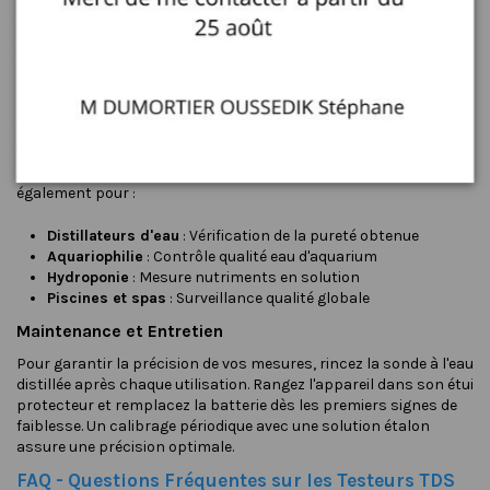
cet appareil ne s'utilise pas avec les filtres à charbon actif, les
générateurs d'hydrogène moléculaire ou les dynamiseurs d'eau,
car ces technologies ne modifient pas la conductivité
mesurable.
Applications Complémentaires du Testeur TDS
Autres Usages Pratiques
Au-delà du contrôle d'osmoseur, ce testeur polyvalent convient
également pour :
Distillateurs d'eau
: Vérification de la pureté obtenue
Aquariophilie
: Contrôle qualité eau d'aquarium
Hydroponie
: Mesure nutriments en solution
Piscines et spas
: Surveillance qualité globale
Maintenance et Entretien
Pour garantir la précision de vos mesures, rincez la sonde à l'eau
distillée après chaque utilisation. Rangez l'appareil dans son étui
protecteur et remplacez la batterie dès les premiers signes de
faiblesse. Un calibrage périodique avec une solution étalon
assure une précision optimale.
FAQ - Questions Fréquentes sur les Testeurs TDS