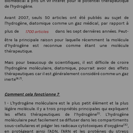
biomédical a pris un vif intérêt pour le potentiel thérapeutique
de l'hydrogène.
Avant 2007, seuls 50 articles ont été publiés au sujet de
l'hydrogène, diatomique comme un gaz médical, par rapport à
plus de
dans les sept dernières années. Peut-
1700 articles
être la principale raison pour laquelle récemment la molécule
d’hydrogène est reconnue comme étant une molécule
thérapeutique.
Mais pour beaucoup de scientifiques, il est difficile de croire
l'hydrogène moléculaire, diatomique, pourrait avoir des effets
thérapeutiques car il est généralement considéré comme un gaz
(6,7)
inerte
.
Comment cela fonctionne ?
1 - L'hydrogène moléculaire est le plus petit élément et la plus
légère molécule. Il y a trois propriétés principales qui expliquent
(1)
les effets thérapeutiques de l’hydrogène
. L'hydrogène
moléculaire peut facilement se diffuser dans les compartiments
(5)
sous-cellulaires et piéger les radicaux cytotoxiques d’oxygène
,
en protégeant ainsi l'ADN, l'ARN et les protéines du stress