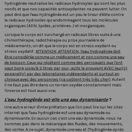
hydrogénée neutralise les radicaux hydroxyles qui sont les plus
nocifs et que nos capacités antioxydantes ne peuvent lutter. On
peut dire que l'eau hydrogénée est un peu le tireur d'élite contre
le radicaux hydroxiles qui endommagent tous les molécules
organiques (ADN, lipides, protéines...) et inorganiques.
Lorsque le corps est surchargé en radicaux libres suite à une
chimiothérapie, radiothérapie ou prise journalière de
médicaments, on dit que le corps est en stress oxydant ou
stress oxydatif.
ATTENTION, ATTENTION, l'eau hydrogénée doit
être considérée comme un médicament et non comme une eau
de boisson. Ceux qui répètent comme des perroquets que l'ont
peut boire jusqu'à 3 litres par jour, qu'ils le prouvent AVEC leur(s)
appareil(s) par des laboratoires indépendants et surtout en
clinique avec des personnes (ça coûtent très très cher)
. Autant
il ne faut pas être dans un terrain oxydée constamment mais
l'inverse est tout aussi vrai.
L'eau hydrogénée est-elle une eau dynamisante
?
Une autre erreur d'interprétation que l'on peut lire sur les sites
internet que l'eau hydrogénée est une eau dynamisée ou
dynamisante. En aucun cas c'est une eau dynamisée, nous ne
sommes pas dans la mécanique des fluides, des mouvements,
des vortex. A ce sujet, dynamisée une eau et l'hydrogénée après