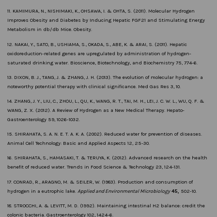
11. KAMIMURA, N., NISHIMAKI, K., OHSAWA, I. & OHTA, S. (2011). Molecular Hydrogen
Improves Obesity and Diabetes by Inducing Hepatic FGF21 and Stimulating Energy
Metabolism in db/db Mice. Obesity.
12. NAKAI, Y., SATO, B., USHIAMA, S., OKADA, S., ABE, K. & ARAI, S. (2011). Hepatic
oxidoreduction-related genes are upregulated by administration of hydrogen-
saturated drinking water. Bioscience, Biotechnology, and Biochemistry 75, 774-6.
13. DIXON, B. J., TANG, J. & ZHANG, J. H. (2013). The evolution of molecular hydrogen: a
noteworthy potential therapy with clinical significance. Med Gas Res 3, 10.
14. ZHANG, J. Y., LIU, C., ZHOU, L., QU, K., WANG, R. T., TAI, M. H., LEI, J. C. W. L., WU, Q. F. &
WANG, Z. X. (2012). A Review of Hydrogen as a New Medical Therapy. Hepato-
Gastroenterology 59, 1026-1032.
15. SHIRAHATA, S. A. N. E. T. A. K. A. (2002). Reduced water for prevention of diseases.
Animal Cell Technology: Basic and Applied Aspects 12, 25-30.
16. SHIRAHATA, S., HAMASAKI, T. & TERUYA, K. (2012). Advanced research on the health
benefit of reduced water. Trends in Food Science & Technology 23, 124-131.
17. CONRAD, R., ARAGNO, M. & SEILER, W. (1983). Production and consumption of
hydrogen in a eutrophic lake.
Applied and Environmental Microbiology
45,
502-10.
18. STROCCHI, A. & LEVITT, M. D. (1992). Maintaining intestinal H2 balance: credit the
colonic bacteria. Gastroenterology 102, 1424-6.