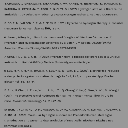
4. OHSAWA, I., ISHIKAWA, M., TAKAHASHI, K., WATANABE, M., NISHIMAKI, K., YAMAGATA, K.,
KATSURA, K., KATAYAMA, Y., ASOH, S. & OHTA, S. (2007). Hydrogen acts as a therapeutic
antioxidant by selectively reducing cytotoxic oxygen radicals. Nat Med 13, 688-694.
5. DOLE, M., WILSON, F. R. & FIFE, W. P. (1975). Hyperbaric hydrogen therapy: a possible
treatment for cancer.
Science
190,
152-4.
6. Farrell, Jeffrey M., Jillian A. Hatnean, and Douglas W. Stephan. "Activation of
Hydrogen and Hydrogenation Catalysis by a Borenium Cation."
Journal of the
American Chemical Society
134.38 (2012): 15728-15731.
7. SHULIN LIU, X. S. A. H. T. (2012). Hydrogen from a biologically inert gas to a unique
antioxidant.
Second Military Medical University,
www.intechopen.
8. LEE, M. Y., KIM, Y. K., RYOO, K. K., LEE, Y. B. & PARK, E. J. (2006). Electrolyzed-reduced
water protects against oxidative damage to DNA, RNA, and protein. Appl Biochem
Biotechnol 135, 133-44.
9. SUN, H. Chen, L. Zhou, W. Hu, L. Li, L. Tu, Q. Chang, Y. Liu, Q. Sun, X. Wu, M. Wang, H.
(2011). The protective role of hydrogen-rich saline in experimental liver injury in
mice.
Journal of Hepatology
54, (3) 471-80
10. ITOH, T., FUJITA, Y., ITO, M., MASUDA, A., OHNO, K., ICHIHARA, M., KOJIMA, T., NOZAWA, Y.
& ITO, M. (2009). Molecular hydrogen suppresses FcepsilonRI-mediated signal
transduction and prevents degranulation of mast cells. Biochem Biophys Res
Commun 389, 651-6.