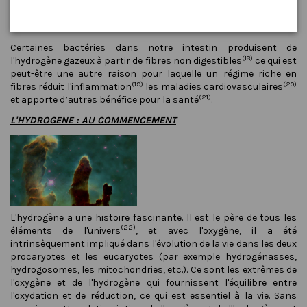
à partir de bactéries algae produisant de l'hydrogène
(17)
moléculaire gazeux
.
Certaines bactéries dans notre intestin produisent de
(18)
l'hydrogène gazeux à partir de fibres non digestibles
ce qui est
peut-être une autre raison pour laquelle un régime riche en
(19)
(20)
fibres réduit l'inflammation
les maladies cardiovasculaires
(21)
et apporte d’autres bénéfice pour la santé
.
L'HYDROGENE
: AU COMMENCEMENT
L'hydrogène a une histoire fascinante. Il est le père de tous les
(22)
éléments de l'univers
, et avec l'oxygène, il a été
intrinsèquement impliqué dans l'évolution de la vie dans les deux
procaryotes et les eucaryotes (par exemple hydrogénasses,
hydrogosomes, les mitochondries, etc.). Ce sont les extrêmes de
l'oxygène et de l'hydrogène qui fournissent l'équilibre entre
l'oxydation et de réduction, ce qui est essentiel à la vie. Sans