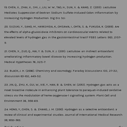
19. CHEN, X., ZHAI, X., SHI, J., LIU, W. W., TAO, H., SUN, X. & KANG, Z. (2013). Lactulose
Mediates Suppression of Dextran Sodium Sulfate-Induced Colon Inflammation by
Increasing Hydrogen Production. Dig Dis Sci.
20. SUZUKI, Y., SANO, M., HAYASHIDA, K., OHSAWA, I., OHTA, S. & FUKUDA, K. (2009). Are
the effects of alpha-glucosidase inhibitors on cardiovascular events related to
elevated levels of hydrogen gas in the gastrointestinal tract? FEBS Letters 583, 2157-
9.
21. CHEN, X., ZUO, Q., HAI, Y. & SUN, X. J. (2011). Lactulose: an indirect antioxidant
ameliorating inflammatory bowel disease by increasing hydrogen production.
Medical Hypotheses 76, 325-7.
22. BLACK, J. H. (2006). Chemistry and cosmology. Faraday Discussions 133, 27-32;
discussion 83-102, 449-52.
23. JIN, Q., ZHU, K., CUI, W., XIE, Y., HAN, B. & SHEN, W. (2013). Hydrogen gas acts as a
novel bioactive molecule in enhancing plant tolerance to paraquat-induced oxidative
stress via the modulation of heme oxygenase-1 signalling system. Plant Cell and
Environment 36, 956-69.
24. HONG, Y., CHEN, S. & ZHANG, J. M. (2010). Hydrogen as a selective antioxidant: a
review of clinical and experimental studies. Journal of International Medical Research
38, 1893-903.