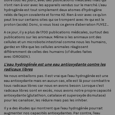
boire tous les jours, avec des publications médicales mais qui
n'ont rien à voir avec les appareils vendus sur le marché. L'eau
hydrogénée est tout simplement deux atomes d'hydrogène
reliés de façon covalente et forme H2. Rien à voir avec ce qu'on
peut lire sur certains sites qui se trompent avec H+ qui est le
proton (acide). Donc, si vous lisez ce genre d'aberration FUYEZ....
A ce jour, il y a plus de 1700 publications médicales, surtout des
publications sur les animaux. Même si les animaux ont des
cellules et un microbiote intestinal comme nous les humains,
gardez en tête que les cellules animales réagissent
différemment de celles des humains (cf études faites
avec
IDROGEN
).
L'eau hydrogénée est une eau antioxydante contre les
radicaux libres
Ne nous emballons pas. Il est vrai que l'eau hydrogénée est une
eau antioxydante mais en aucun cas, elle est là pour combattre
tous radicaux libres car nous en avons besoin. Lorsque c'est
radicaux libres sont en excès, nous avons notre propre capacité
antioxydante (glutathion, catalase et superoxyde dismutase)
pour les canaliser, les réduire mais pas les inhiber.
Il y a des études qui montrent que l'eau hydrogénée pourrait
augmenter nos capacités antioxydantes. Par contre, l'eau