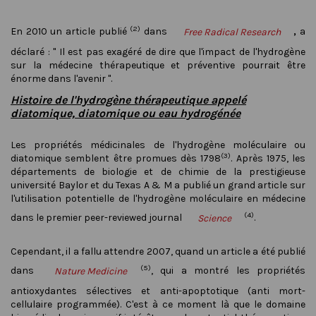
(2)
En 2010 un article publié
dans
,
a
Free Radical Research
déclaré : " Il est pas exagéré de dire que l'impact de l'hydrogène
sur la médecine thérapeutique et préventive pourrait être
énorme dans l'avenir ".
Histoire de l'hydrogène thérapeutique appelé
diatomique, diatomique ou eau hydrogénée
Les propriétés médicinales de l'hydrogène moléculaire ou
(3)
diatomique semblent être promues dès 1798
. Après 1975, les
départements de biologie et de chimie de la prestigieuse
université Baylor et du Texas A & M a publié un grand article sur
l'utilisation potentielle de l'hydrogène moléculaire en médecine
(4)
dans le premier peer-reviewed journal
.
Science
Cependant, il a fallu attendre 2007, quand un article a été publié
(5)
dans
, qui a montré les propriétés
Nature Medicine
antioxydantes sélectives et anti-apoptotique (anti mort-
cellulaire programmée). C'est à ce moment là que le domaine