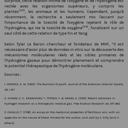
surprise, cette relation intime de l'oxygène et de l'hydrogène est
restée avec les organismes supérieurs, y compris les
(23)
plantes
, les animaux et les humains. Cependant, jusqu'à
récemment, la recherche a seulement mis l'accent sur
l'importance de la toxicité de l'oxygène rejetant le rôle de
(24)
l'hydrogène, qui nie la toxicité de oxygène
, focalisant sur un
seul côté de cette relation de type Yin et Yang.
Selon Tyler Le Baron chercheur et fondateur de MHF, “Il est
nécessaire d’avoir plus de données in vitro sur la découverte des
mécanismes moléculaires réels et les cibles primaires de
l'hydrogène gazeux pour démontrer pleinement et comprendre
le potentiel thérapeutique de l'hydrogène moléculaire.
Sources :
1. HOPKINS, E. W. (1905). The fountain of youth. Journal of the American Oriental Society
26, 1-67.
2. HUANG, C. S., KAWAMURA, T., TOYODA, Y. & NAKAO, A. (2010). Recent advances in
hydrogen research as a therapeutic medical gas. Free Radical Research 44, 971-982.
3. CAVALLO, T. (1798). An essay on the medicinal properties of factitious airs: with an
appendix on the nature of blood. Printed for the author, and sold by C. Dilly [and 2
others].