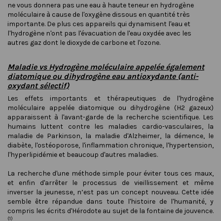
ne vous donnera pas une eau à haute teneur en hydrogène
moléculaire à cause de l'oxygène dissous en quantité très
importante. De plus ces appareils qui dynamisent l'eau et
l'hydrogène n'ont pas l'évacuation de l'eau oxydée avec les
autres gaz dont le dioxyde de carbone et l'ozone
.
Maladie vs Hydrogène moléculaire appelée également
diatomique ou dihydrogène eau antioxydante (anti-
oxydant sélectif)
Les effets importants et thérapeutiques de l'hydrogène
moléculaire appelée diatomique ou dihydrogène (H2 gazeux)
apparaissent à l'avant-garde de la recherche scientifique. Les
humains luttent contre les maladies cardio-vasculaires, la
maladie de Parkinson, la maladie d'Alzheimer, la démence, le
diabète, l'ostéoporose, l'inflammation chronique, l'hypertension,
l'hyperlipidémie et beaucoup d'autres maladies.
La recherche d'une méthode simple pour éviter tous ces maux,
et enfin d'arrêter le processus de vieillissement et même
inverser la jeunesse, n’est pas un concept nouveau. Cette idée
semble être répandue dans toute l'histoire de l'humanité, y
compris les écrits d'Hérodote au sujet de la fontaine de jouvence.
(1)