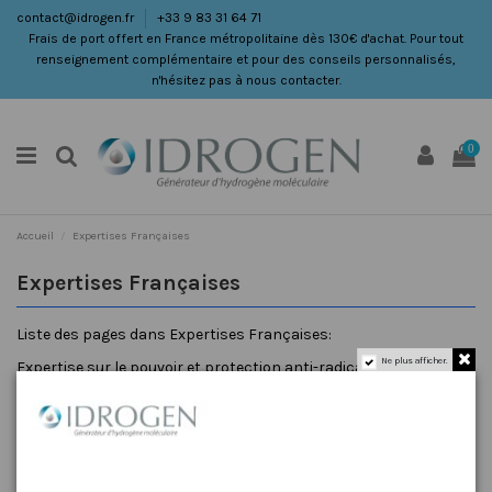
contact@idrogen.fr
+33 9 83 31 64 71
Frais de port offert en France métropolitaine dès 130€ d'achat. Pour tout
renseignement complémentaire et pour des conseils personnalisés,
n'hésitez pas à nous contacter.
0
Accueil
Expertises Françaises
Expertises Françaises
Liste des pages dans Expertises Françaises:
Ne plus afficher.
Expertise sur le pouvoir et protection anti-radicaux libres
Rapport d'analyse sur les bienfaits de l'eau hydrogénée par
IDROGEN sur l'Escherichia coli
Rapport d'expertise d'IDROGEN par le professeur Marc Henry
L'eau hydrogénée agit contre les radicaux libres
L'eau hydrogénée agit comme anti inflammatoire