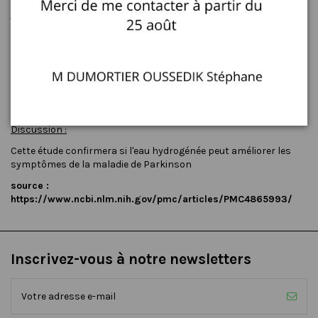
Les participants au groupe de l'eau hydrogène boivent 1000 ml /
jour d'eau H2, et ceux du groupe d'eau placebo boivent de l'eau
normale. Cent soixante-dix-huit participants avec PD (88
femmes, 90 hommes, âge moyen: 64,2 [SD 9,2] ans, UPDRS total:
23,7 [11,8], avec médicament levodopa: 154 participants, sans
médicament contre la lévodopa : 24 participants , Dose
quotidienne de lévodopa: 344,1 [202,8] mg, dose équivalente
totale de lévodopa: 592,0 [317,6] mg) ont été inscrits dans 14
hôpitaux et ont été randomisés.
Discussion :
Cette étude confirmera si l'eau hydrogénée peut améliorer les
symptômes de la maladie de Parkinson
source :
https://www.ncbi.nlm.nih.gov/pmc/articles/PMC4865993/
Inscrivez-vous à notre newsletters