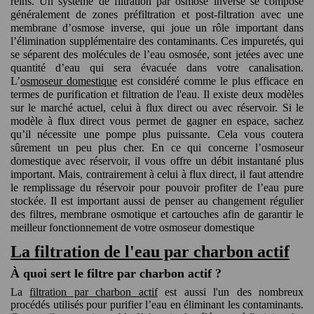
reins. Un système de filtration par osmose inverse se compose
généralement de zones préfiltration et post-filtration avec une
membrane d’osmose inverse, qui joue un rôle important dans
l’élimination supplémentaire des contaminants. Ces impuretés, qui
se séparent des molécules de l’eau osmosée, sont jetées avec une
quantité d’eau qui sera évacuée dans votre canalisation.
L’
osmoseur domestique
est considéré comme le plus efficace en
termes de purification et filtration de l'eau. Il existe deux modèles
sur le marché actuel, celui à flux direct ou avec réservoir. Si le
modèle à flux direct vous permet de gagner en espace, sachez
qu’il nécessite une pompe plus puissante. Cela vous coutera
sûrement un peu plus cher. En ce qui concerne l’osmoseur
domestique avec réservoir, il vous offre un débit instantané plus
important. Mais, contrairement à celui à flux direct, il faut attendre
le remplissage du réservoir pour pouvoir profiter de l’eau pure
stockée. Il est important aussi de penser au changement régulier
des filtres, membrane osmotique et cartouches afin de garantir le
meilleur fonctionnement de votre osmoseur domestique
La filtration de l'eau par charbon actif
À quoi sert le filtre par charbon actif ?
La
filtration par charbon actif
est aussi l'un des nombreux
procédés utilisés pour purifier l’eau en éliminant les contaminants.