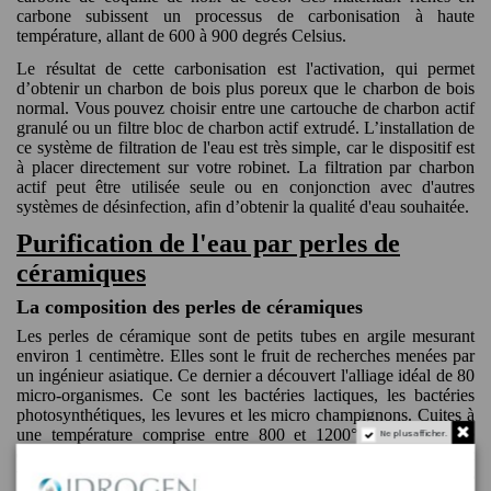
carbone subissent un processus de carbonisation à haute
température, allant de 600 à 900 degrés Celsius.
Le résultat de cette carbonisation est l'activation, qui permet
d’obtenir un charbon de bois plus poreux que le charbon de bois
normal. Vous pouvez choisir entre une cartouche de charbon actif
granulé ou un filtre bloc de charbon actif extrudé. L’installation de
ce système de filtration de l'eau est très simple, car le dispositif est
à placer directement sur votre robinet. La filtration par charbon
actif peut être utilisée seule ou en conjonction avec d'autres
systèmes de désinfection, afin d’obtenir la qualité d'eau souhaitée.
Purification de l'eau par perles de
céramiques
La composition des perles de céramiques
Les perles de céramique sont de petits tubes en argile mesurant
environ 1 centimètre. Elles sont le fruit de recherches menées par
un ingénieur asiatique. Ce dernier a découvert l'alliage idéal de 80
micro-organismes. Ce sont les bactéries lactiques, les bactéries
photosynthétiques, les levures et les micro champignons. Cuites à
une température comprise entre 800 et 1200°C, les billes de
Ne plus afficher.
céramique sont fabriquées à partir d'argile pure et fermentées avec
toutes les bactéries citées. On dit qu'il s'agit de bactéries efficaces