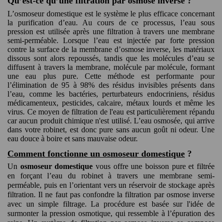
Qu’est-ce qu’une filtration par osmose inverse ?
L’osmoseur domestique
est le système le plus efficace concernant
la purification d’eau. Au cours de ce processus, l’eau sous
pression est utilisée après une filtration à travers une membrane
semi-perméable. Lorsque l’eau est injectée par forte pression
contre la surface de la membrane d’osmose inverse, les matériaux
dissous sont alors repoussés, tandis que les molécules d’eau se
diffusent à travers la membrane, molécule par molécule, formant
une eau plus pure. Cette méthode est performante pour
l’élimination de 95 à 98% des résidus invisibles présents dans
l’eau, comme les bactéries, perturbateurs endocriniens, résidus
médicamenteux, pesticides, calcaire, métaux lourds et même les
virus. Ce moyen de filtration de l'eau est particulièrement répandu
car aucun produit chimique n'est utilisé. L’eau osmosée, qui arrive
dans votre robinet, est donc pure sans aucun goût ni odeur. Une
eau douce à boire et sans mauvaise odeur.
Comment fonctionne un osmoseur domestique
?
Un
osmoseur domestique
vous offre une boisson pure et filtrée
en forçant l’eau du robinet à travers une membrane semi-
perméable, puis en l’orientant vers un réservoir de stockage après
filtration. Il ne faut pas confondre la filtration par osmose inverse
avec un simple filtrage. La procédure est basée sur l'idée de
surmonter la pression osmotique, qui ressemble à l’épuration des