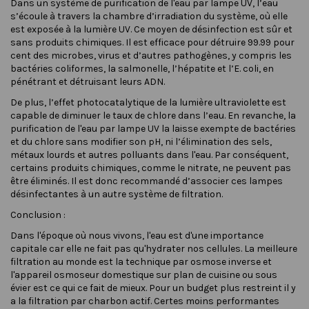
Dans un système de purification de l'eau par lampe UV, l’eau
s’écoule à travers la chambre d’irradiation du système, où elle
est exposée à la lumière UV. Ce moyen de désinfection est sûr et
sans produits chimiques. Il est efficace pour détruire 99.99 pour
cent des microbes, virus et d’autres pathogènes, y compris les
bactéries coliformes, la salmonelle, l’hépatite et l’E. coli, en
pénétrant et détruisant leurs ADN.
De plus, l’effet photocatalytique de la lumière ultraviolette est
capable de diminuer le taux de chlore dans l’eau. En revanche, la
purification de l'eau par lampe UV la laisse exempte de bactéries
et du chlore sans modifier son pH, ni l’élimination des sels,
métaux lourds et autres polluants dans l'eau. Par conséquent,
certains produits chimiques, comme le nitrate, ne peuvent pas
être éliminés. Il est donc recommandé d’associer ces lampes
désinfectantes à un autre système de filtration.
Conclusion :
Dans l'époque où nous vivons, l'eau est d'une importance
capitale car elle ne fait pas qu'hydrater nos cellules. La meilleure
filtration au monde est la technique par osmose inverse et
l'appareil osmoseur domestique sur plan de cuisine ou sous
évier est ce qui ce fait de mieux. Pour un budget plus restreint il y
a la filtration par charbon actif. Certes moins performantes