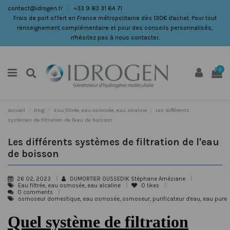
contact@idrogen.fr
+33 9 83 31 64 71
Frais de port offert en France métropolitaine dès 130€ d'achat. Pour tout
renseignement complémentaire et pour des conseils personnalisés,
n'hésitez pas à nous contacter.
0
Accueil
Blog
Eau filtrée, eau osmosée, eau alcaline
Les différents
systèmes de filtration de l'eau de boisson
Les différents systèmes de filtration de l'eau
de boisson
26 02, 2023
DUMORTIER OUSSEDIK Stéphane Améziane
Eau filtrée, eau osmosée, eau alcaline
0
likes
0 comments
osmoseur domestique, eau osmosée, osmoseur, purificateur d'eau, eau pure
Quel système de filtration