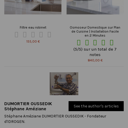
Filtre eau robinet
Osmoseur Domestique sur Plan
de Cuisine | Installation Facile





en 2 Minutes





155,00 €
(5/5) sur un total de 7
notes
840,00 €
DUMORTIER OUSSEDIK
See the author's articles
Stéphane Améziane
Stéphane Améziane DUMORTIER OUSSEDIK - Fondateur
d'IDROGEN.