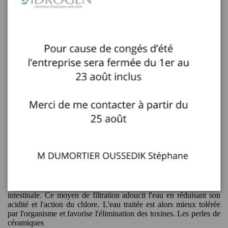
et que la température de cuisson élevée est suffisante pour
préserver les propriétés de ces micro-organismes. L'utilisation de
la filtration par billes de céramique est une alternative naturelle et
économique pour la purification de l'eau. Ecologique, mais aussi
compact, elles permettent d’éliminer le chlore et les certains agents
pathogènes mais ne rivalisent pas avec les filtre eau robinet et
encore moins avec l'osmose inverse.
Comment filtrer l’eau avec les perles de céramiques ?
La filtration par perles de céramiques est efficace pour purifier
l'eau de robinet. Sa présence réduit considérablement les effets
nocifs du calcaire, du chlore, de l'ammoniaque et des nitrates. Les
perles permettent donc de rééquilibrer l'eau et d'améliorer sa
qualité. Elles agissent directement sur sa composition sans
modifier ses propriétés. Le filtre eau du robinet avec perles de
céramiques n’est équipé d'aucun mécanisme et c'est uniquement le
contact de ces perles avec l'eau qui permet de la nettoyer. D’un
côté, les perles de céramiques agissent sur l'eau comme des
antioxydants. Les micro-organismes positifs empêchent l'invasion
des agents pathogènes et favorisent ainsi la préservation de la flore
intestinale. Ce moyen de filtration adoucit l'eau en réduisant son
acidité et l'action du chlore. L'eau traitée est alors mieux tolérée
par l'organisme et favorise l'élimination des toxines. Les perles de
céramiques